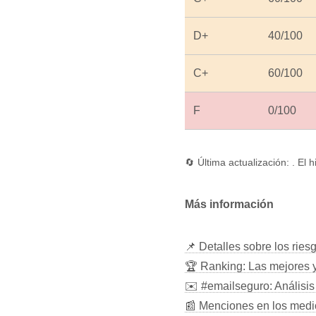
D+
40/100
C+
60/100
F
0/100
🔄 Última actualización: . El h
Más información
📌 Detalles sobre los ries
🏆 Ranking: Las mejores 
✉️ #emailseguro: Análisis
📰 Menciones en los medi