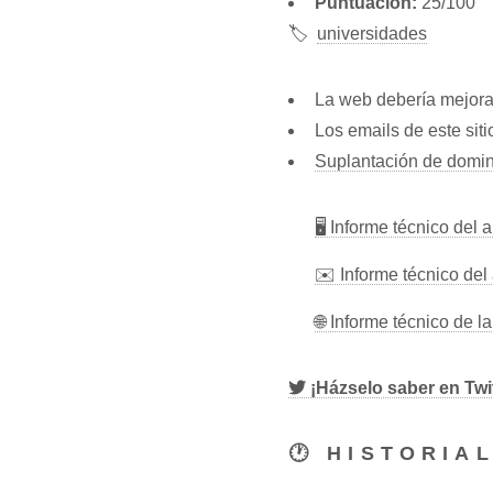
Puntuación:
25/100
🏷️
universidades
La web debería mejora
Los emails de este sit
Suplantación de domin
🖥 Informe técnico del 
✉️ Informe técnico del 
🌐 Informe técnico de 
¡Házselo saber en Twit
🕐 HISTORIA