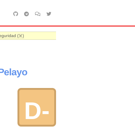
eguridad (☠️)
Pelayo
D-