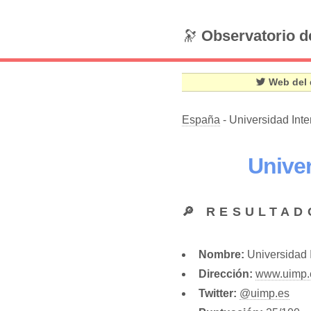
🔭
Observatorio d
Web del 
España
- Universidad Int
Unive
🔎 RESULTAD
Nombre:
Universidad 
Dirección:
www.uimp.
Twitter:
@uimp.es