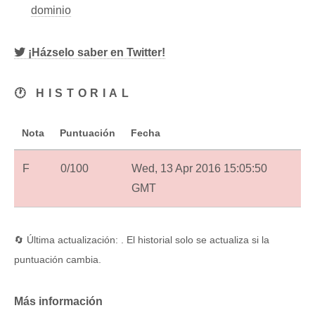
dominio
¡Házselo saber en Twitter!
🕐 HISTORIAL
Nota
Puntuación
Fecha
F
0/100
Wed, 13 Apr 2016 15:05:50
GMT
🔄 Última actualización: . El historial solo se actualiza si la
puntuación cambia.
Más información