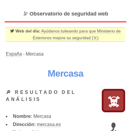
🔭
Observatorio de seguridad web
Web del día:
Ayúdanos tuiteando para que Ministerio de
Exteriores mejore su seguridad (☠️)
España
- Mercasa
Mercasa
🔎 RESULTADO DEL
☠️
ANÁLISIS
Nombre:
Mercasa
Dirección:
mercasa.es